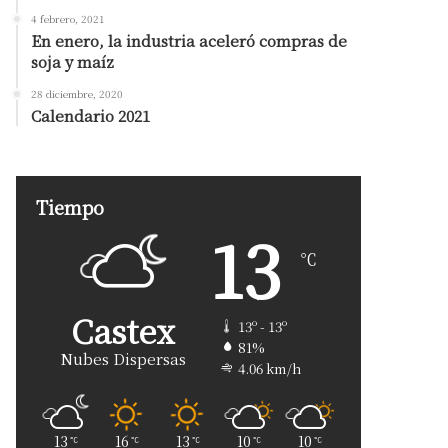
4 febrero, 2021
En enero, la industria aceleró compras de
soja y maíz
28 diciembre, 2020
Calendario 2021
Tiempo
13
℃
Castex
13º - 13º
81%
Nubes Dispersas
4.06 km/h
13
16
13
10
10
℃
℃
℃
℃
℃