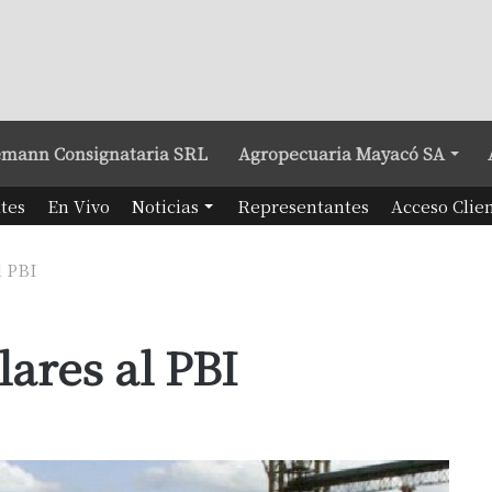
mann Consignataria SRL
Agropecuaria Mayacó SA
tes
En Vivo
Noticias
Representantes
Acceso Clie
l PBI
ares al PBI