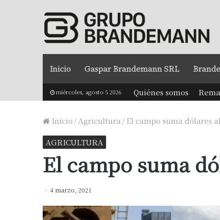
Inicio
Gaspar Brandemann SRL
Brande
Quiénes somos
Rema
miércoles, agosto 5 2026
Inicio
/
Agricultura
/
El campo suma dólares a
AGRICULTURA
El campo suma dól
4 marzo, 2021