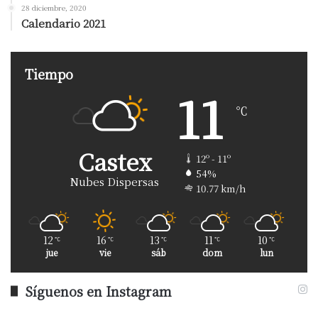
28 diciembre, 2020
Calendario 2021
Tiempo
11
℃
Castex
12º - 11º
54%
Nubes Dispersas
10.77 km/h
12
16
13
11
10
℃
℃
℃
℃
℃
jue
vie
sáb
dom
lun
Síguenos en Instagram