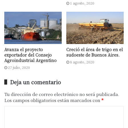
1 agosto, 2020
Como se recordará, el sector de la
maquinaria agrícola recién comenzó a
operar en los primeros días de abril, ya
que en las primeras dos semanas de la
cuarentena no fue contemplada como
actividad esencial. “El primer trimestre fue
Avanza el proyecto
Creció el área de trigo en el
exportador del Consejo
sudoeste de Buenos Aires.
malo, pero el segundo empezó levantando
Agroindustrial Argentino
8 agosto, 2020
y nos ubicamos un 10% por encima del año
27 julio, 2020
pasado, después un 8% y en este momento
estamos un 5% arriba de 2019 en
Deja un comentario
promedio”, concluyó.
Tu dirección de correo electrónico no será publicada.
Los campos obligatorios están marcados con
*
Fuente: Delsector.com