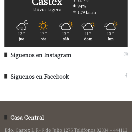
Castex
94%
Lluvia Ligera
1.79 km/h
12
17
13
11
10
℃
℃
℃
℃
℃
jue
vie
sáb
dom
lun
Síguenos en Instagram
Síguenos en Facebook
Casa Central
Edo. Castex L.P.- 9 de Julio 1275 Teléfonos 02334 – 444113