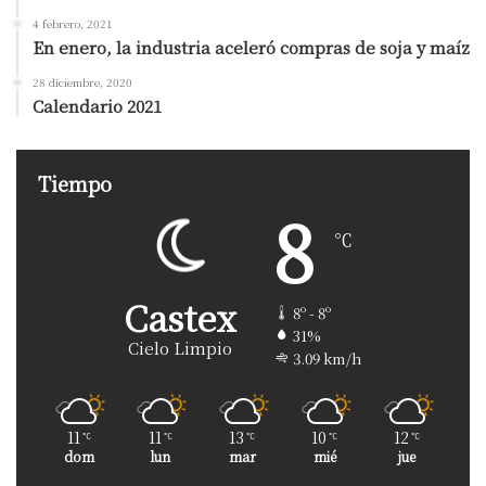
4 febrero, 2021
En enero, la industria aceleró compras de soja y maíz
28 diciembre, 2020
Calendario 2021
Tiempo
8
℃
Castex
8º - 8º
31%
Cielo Limpio
3.09 km/h
11
11
13
10
12
℃
℃
℃
℃
℃
dom
lun
mar
mié
jue