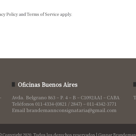
acy Policy
and
Terms of Service
apply.
Oficinas Buenos Aires
–
Avda. Belgrano 863 – P. 4 – B – C1092AAI – CABA
T
Teléfonos 011-4334-(0821 / 2847) – 011-4342-3771
Email brandemannconsignataria@gmail.com
© Copyright 2020, Todos los derechos reservados | Gaspar Brandeman