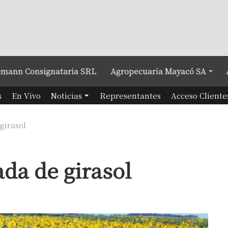
mann Consignataria SRL
Agropecuaria Mayacó SA
s
En Vivo
Noticias
Representantes
Acceso Cliente
girasol
da de girasol