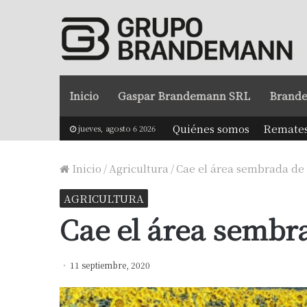
Inicio
Gaspar Brandemann SRL
Brande
Quiénes somos
Remate
jueves, agosto 6 2026
Inicio
/
Agricultura
/
Cae el área sembrada de 
AGRICULTURA
Cae el área sembra
11 septiembre, 2020