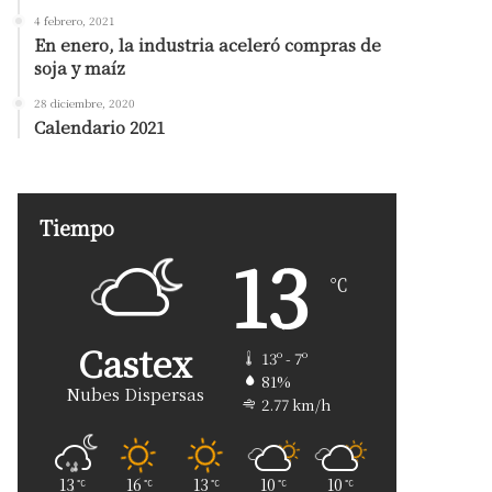
4 febrero, 2021
En enero, la industria aceleró compras de
soja y maíz
28 diciembre, 2020
Calendario 2021
Tiempo
13
℃
Castex
13º - 7º
81%
Nubes Dispersas
2.77 km/h
13
16
13
10
10
℃
℃
℃
℃
℃