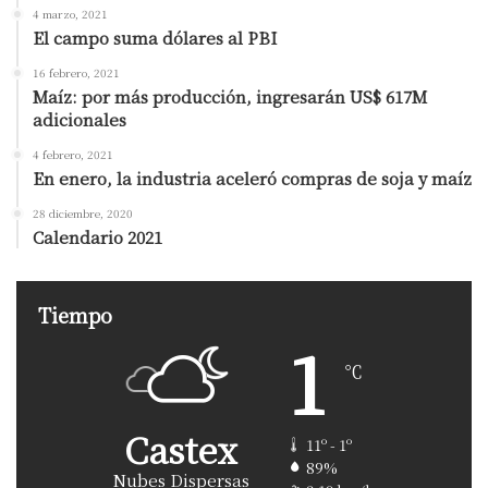
4 marzo, 2021
El campo suma dólares al PBI
16 febrero, 2021
Maíz: por más producción, ingresarán US$ 617M
adicionales
4 febrero, 2021
En enero, la industria aceleró compras de soja y maíz
28 diciembre, 2020
Calendario 2021
Tiempo
1
℃
Castex
11º - 1º
89%
Nubes Dispersas