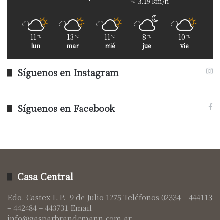
3.19 km/h
11
13
11
8
10
℃
℃
℃
℃
℃
lun
mar
mié
jue
vie
Síguenos en Instagram
Síguenos en Facebook
Casa Central
Edo. Castex L.P.- 9 de Julio 1275 Teléfonos 02334 – 444113
– 442484 – 443731 Email
info@gasparbrandemann.com.ar