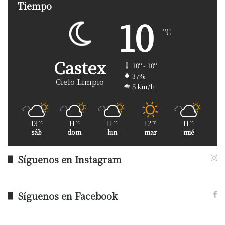
Tiempo
10
℃
Castex
10º - 10º
37%
Cielo Limpio
5 km/h
13
11
11
12
11
℃
℃
℃
℃
℃
sáb
dom
lun
mar
mié
Síguenos en Instagram
Síguenos en Facebook