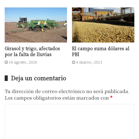
tardíos después de esta lluvia, que llegó
muy a tiempo y va a permitir expresar su
potencial y todo el trabajo que se hizo”,
aseguró en declaraciones radiales.
Campaña 2020/21
Girasol y trigo, afectados
El campo suma dólares al
por la falta de lluvias
PBI
18 agosto, 2020
4 marzo, 2021
Bassi resaltó el “convencimiento” sobre la
ventaja de la fertilización en los últimos
Deja un comentario
cuatro años, especialmente en trigo y maíz,
Tu dirección de correo electrónico no será publicada.
cultivos en los cuales el productor se
Los campos obligatorios están marcados con
*
acercó “muchísimo al modelo óptimo”.
Pero advirtió que en el caso de la soja ha
sido históricamente baja y los precios