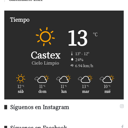
Tiempo
13
℃
Castex
13º - 12º
24%
Cielo Limpio
6.94 km/h
12
11
11
13
10
℃
℃
℃
℃
℃
sáb
dom
lun
mar
mié
Síguenos en Instagram
Síguenos en Facebook