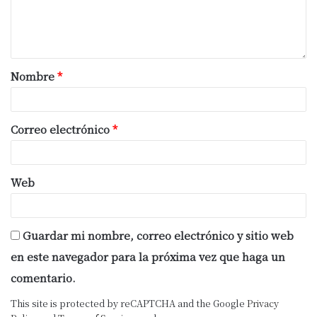
empujan poco. “Por lo cual para este año
se pronostica una baja en la demanda de
fertilizantes de cinco a seis por ciento”.
Nombre
*
Fuente Agrovoz
Correo electrónico
*
Web
Guardar mi nombre, correo electrónico y sitio web
en este navegador para la próxima vez que haga un
comentario.
This site is protected by reCAPTCHA and the Google
Privacy