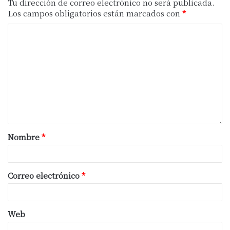
para el cultivo, por lo que restan implantar
Tu dirección de correo electrónico no será publicada.
Los campos obligatorios están marcados con
*
265.000 hectáreas.
Fuente: Delsector.com
Nombre
*
Correo electrónico
*
Web