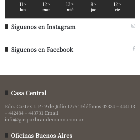
11
12
12
8
12
℃
℃
℃
℃
℃
lun
mar
mié
jue
vie
Síguenos en Instagram
Síguenos en Facebook
Casa Central
Edo. Castex L.P.- 9 de Julio 1275 Teléfonos 02334 – 444113
– 442484 – 443731 Email
info@gasparbrandemann.com.ar
Oficinas Buenos Aires