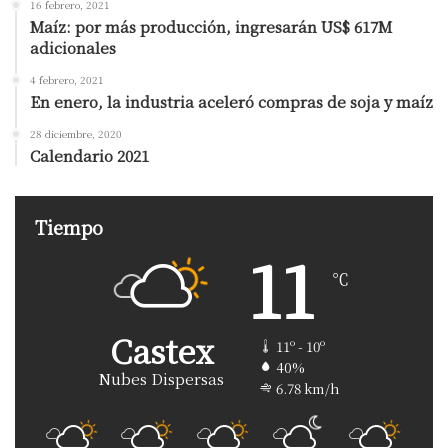
16 febrero, 2021
Maíz: por más producción, ingresarán US$ 617M
adicionales
4 febrero, 2021
En enero, la industria aceleró compras de soja y maíz
28 diciembre, 2020
Calendario 2021
Tiempo
11
℃
Castex
11º - 10º
40%
Nubes Dispersas
6.78 km/h