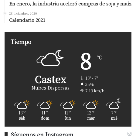
En enero, la industria aceleró compras de soja y maíz
28 diciembre, 2020
Calendario 2021
Tiempo
8
℃
Castex
13º - 7º
35%
Nubes Dispersas
7.13 km/h
13
11
11
12
7
℃
℃
℃
℃
℃
sáb
dom
lun
mar
mié
Síguenos en Instagram