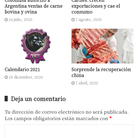
En este punto, el funcionario reconoció
Argentina ventas de carne
exportaciones y cae el
bovina y ovina
consumo
que “hablamos con la cámara de
24 julio, 2020
7 agosto, 2020
importadores de Estados Unidos y
concluimos que hay que armar estrategias
que sean consistentes en el tiempo para
desarrollar canales de comercialización
que posicionen productos que están
dentro del consumo estadounidense, que
Calendario 2021
Sorprende la recuperación
china
es el de carnes bovinas. Es un tema a
28 diciembre, 2020
7 abril, 2020
explorar y avanzar”.
Deja un comentario
Por otro lado, el funcionario puso de
Tu dirección de correo electrónico no será publicada.
relieve el nivel de cumplimiento de la
Los campos obligatorios están marcados con
*
Argentina con sus compromisos
comerciales y puso como ejemplo de esto