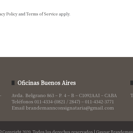
acy Policy
and
Terms of Service
apply.
Oficinas Buenos Aires
–
Avda. Belgrano 863 – P. 4 – B – C1092AAI – CABA
T
Teléfonos 011-4334-(0821 / 2847) – 011-4342-3771
Email brandemannconsignataria@gmail.com
© Copyright 2020, Todos los derechos reservados | Gaspar Brandeman