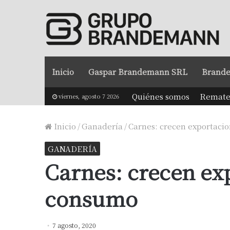
Inicio
Gaspar Brandemann SRL
Brande
Quiénes somos
Remate
viernes, agosto 7 2026
Inicio
/
Ganadería
/
Carnes: crecen exportacio
GANADERÍA
Carnes: crecen exp
consumo
7 agosto, 2020