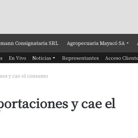
mann Consignataria SRL
Agropecuaria Mayacó SA
s
En Vivo
Noticias
Representantes
Acceso Client
nes y cae el consumo
ortaciones y cae el