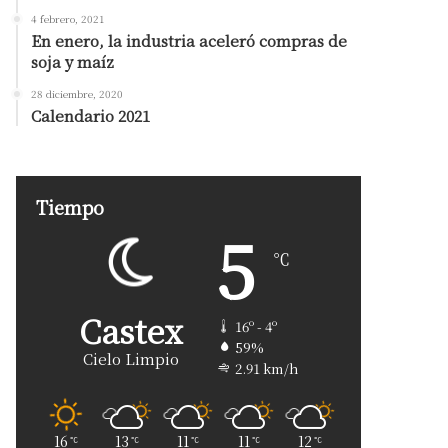
4 febrero, 2021
En enero, la industria aceleró compras de
soja y maíz
28 diciembre, 2020
Calendario 2021
Tiempo
5
℃
Castex
16º - 4º
59%
Cielo Limpio
2.91 km/h
16
13
11
11
12
℃
℃
℃
℃
℃