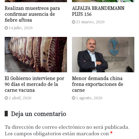
de contar con un vínculo aceitado con la
Realizan muestreos para
ALFALFA BRANDEMANN
Agencia de Recaudación de la Provincia de
confirmar ausencia de
PLUS 156
fiebre aftosa
Buenos Aires
(ARBA)”. Durante la reunión y
25 marzo, 2020
14 julio, 2020
en el marco de la pandemia de
coronavirus, los directivos remarcaron el
rol que deben desarrollar los intendentes
bonaerenses en la habilitación de
carnicerías.
El Gobierno interviene por
Menor demanda china
90 días el mercado de la
frena exportaciones de
Por el lado de los funcionarios, quedó el
carne vacuna
carne
compromiso de establecer Mesas de
2 abril, 2020
1 agosto, 2020
Trabajo para abordar los diferentes
aspectos vinculados a esta actividad. Como
Deja un comentario
se recordará y de acuerdo a estadísticas de
Tu dirección de correo electrónico no será publicada.
CAMyA
, este sector es el responsable de
Los campos obligatorios están marcados con
*