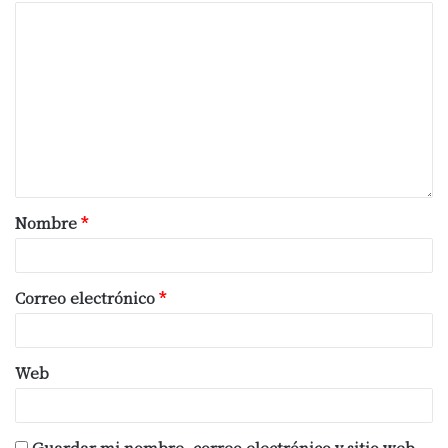
un 75% a 80% de la faena en territorio
bonaerense.
Fuente: Delsector.com
Nombre
*
Correo electrónico
*
Web
Guardar mi nombre, correo electrónico y sitio web