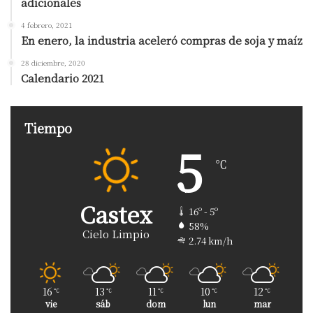
adicionales
4 febrero, 2021
En enero, la industria aceleró compras de soja y maíz
28 diciembre, 2020
Calendario 2021
Tiempo
5
℃
Castex
16º - 5º
58%
Cielo Limpio
2.74 km/h
16
13
11
10
12
℃
℃
℃
℃
℃
vie
sáb
dom
lun
mar