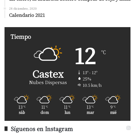
28 diciembre, 2020
Calendario 2021
Tiempo
12
℃
Castex
13º - 12º
25%
Nubes Dispersas
10.5 km/h
13
11
11
13
9
℃
℃
℃
℃
℃
sáb
dom
lun
mar
mié
Síguenos en Instagram