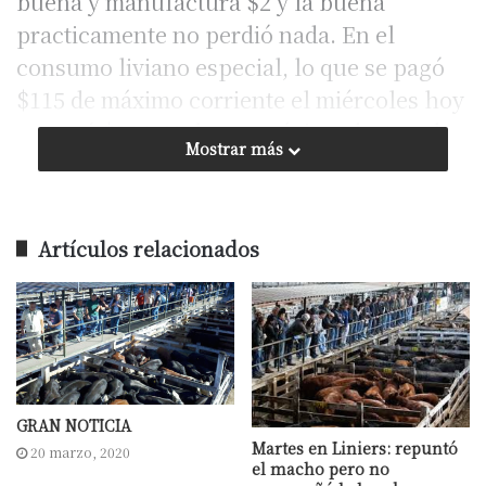
buena y manufactura $2 y la buena
practicamente no perdió nada. En el
consumo liviano especial, lo que se pagó
$115 de máximo corriente el miércoles hoy
se pagó $114. Hubo un máximo destacado
Mostrar más
por machos de 320 kilos a $119 y por
vaquillonas limangus con kilaje de vaca se
pagó $105 de 450 kilos.
Artículos relacionados
Fuente: Delsector.com
GRAN NOTICIA
Martes en Liniers: repuntó
20 marzo, 2020
el macho pero no