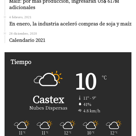
Maíz: por más producción, ingresarán US$ 617M
adicionales
4 febrero, 2021
En enero, la industria aceleró compras de soja y maíz
28 diciembre, 2020
Calendario 2021
Tiempo
10
℃
Castex
11º - 9º
41%
Nubes Dispersas
4.8 km/h
11
11
12
10
12
℃
℃
℃
℃
℃