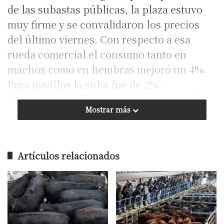
de las subastas públicas, la plaza estuvo
muy firme y se convalidaron los precios
del último viernes. Con respecto a esa
rueda comercial el consumo tanto en
machos como en hembras mejoró un 4%.
Para novillos la suba fue de 2%.
Por otra parte, la vaca especial empató los
Mostrar más
$75 de máximo corriente y mejoraron la
conserva y la manufactura entre $3 y $4.
Artículos relacionados
Fuente: Delsector.com