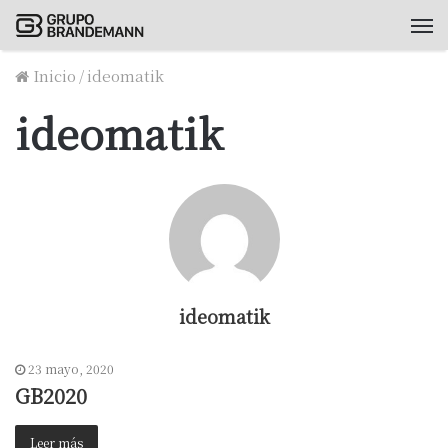
M
Inicio
/
ideomatik
ideomatik
ideomatik
23 mayo, 2020
GB2020
Leer más