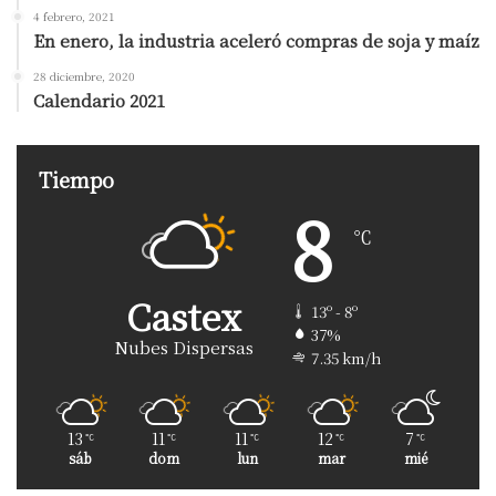
4 febrero, 2021
En enero, la industria aceleró compras de soja y maíz
28 diciembre, 2020
Calendario 2021
Tiempo
8
℃
Castex
13º - 8º
37%
Nubes Dispersas
7.35 km/h
13
11
11
12
7
℃
℃
℃
℃
℃
sáb
dom
lun
mar
mié