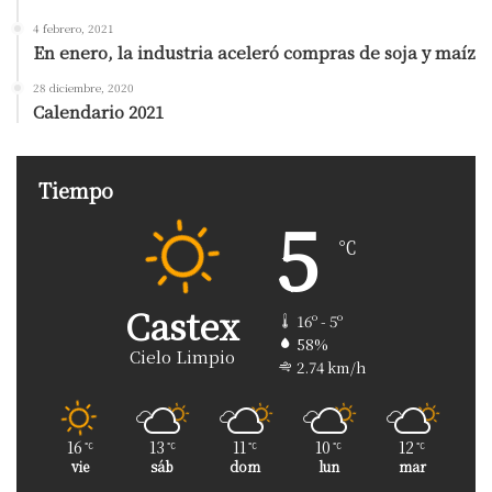
4 febrero, 2021
En enero, la industria aceleró compras de soja y maíz
28 diciembre, 2020
Calendario 2021
Tiempo
5
℃
Castex
16º - 5º
58%
Cielo Limpio
2.74 km/h
16
13
11
10
12
℃
℃
℃
℃
℃
vie
sáb
dom
lun
mar