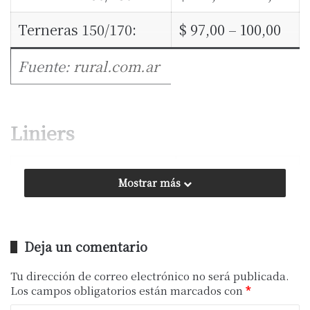
Terneras 150/170:
$ 97,00 – 100,00
Fuente:
rural.com.ar
Liniers
General:
80,5455
Mostrar más
Novillo:
89,3925
Ingresado:
11026
Deja un comentario
Tu dirección de correo electrónico no será publicada.
Los campos obligatorios están marcados con
*