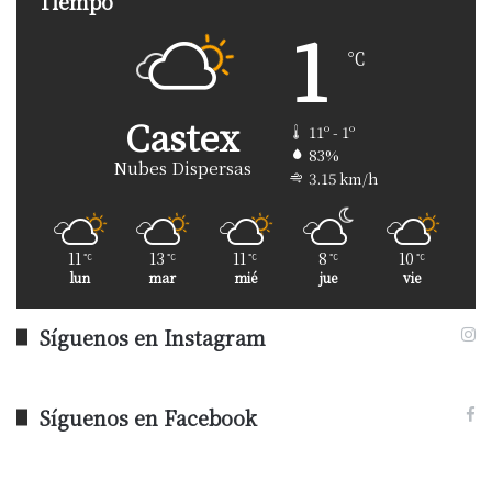
Tiempo
1
℃
Castex
11º - 1º
83%
Nubes Dispersas
3.15 km/h
11
13
11
8
10
℃
℃
℃
℃
℃
lun
mar
mié
jue
vie
Síguenos en Instagram
Síguenos en Facebook